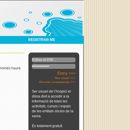
REGISTRAR-ME
 i només haurà
Entra >>>
Nou usuari >>>
Recorda contrassenya >>>
Ser usuari de l’hospici et
dóna dret a accedir a la
informació de totes les
activitats, cursos i espais
de les entitats sòcies de la
xarxa.
És totalment gratuït.