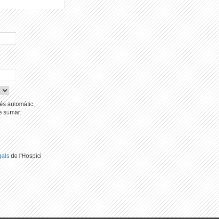
cés automàtic,
de sumar:
gals
de l'Hospici