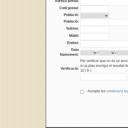
Adreça postal:
Codi postal:
Població:
Població:
Telèfon:
Mòbil:
Entitat:
Data
/
/
Naixement:
Per verificar que no és un pro
si us plau escrigui el resultat 
Verificació:
10 i 9 =
Accepto les
condicions le