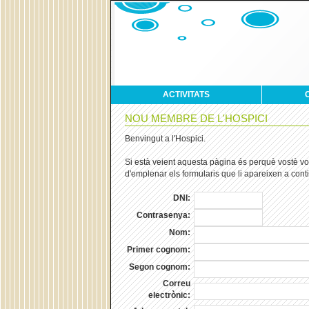
ACTIVITATS
NOU MEMBRE DE L'HOSPICI
Benvingut a l'Hospici.
Si està veient aquesta pàgina és perquè vostè vol
d'emplenar els formularis que li apareixen a contin
DNI:
Contrasenya:
Nom:
Primer cognom:
Segon cognom:
Correu
electrònic: