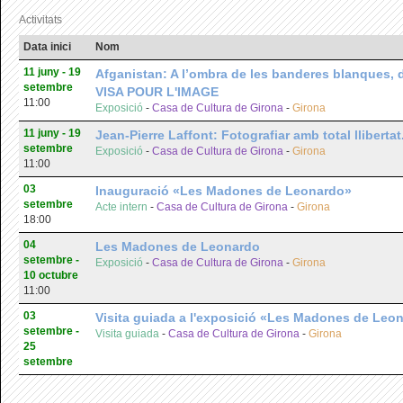
Activitats
Data inici
Nom
11 juny - 19
Afganistan: A l’ombra de les banderes blanques
setembre
VISA POUR L'IMAGE
11:00
Exposició
-
Casa de Cultura de Girona
-
Girona
11 juny - 19
Jean-Pierre Laffont: Fotografiar amb total llib
setembre
Exposició
-
Casa de Cultura de Girona
-
Girona
11:00
03
Inauguració «Les Madones de Leonardo»
setembre
Acte intern
-
Casa de Cultura de Girona
-
Girona
18:00
04
Les Madones de Leonardo
setembre -
Exposició
-
Casa de Cultura de Girona
-
Girona
10 octubre
11:00
03
Visita guiada a l'exposició «Les Madones de Leo
setembre -
Visita guiada
-
Casa de Cultura de Girona
-
Girona
25
setembre