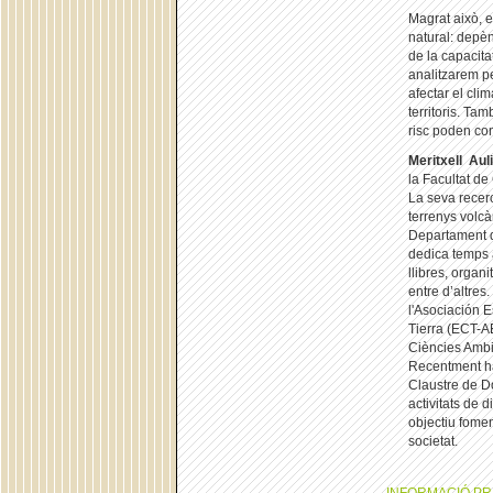
Magrat això, e
natural: depèn
de la capacita
analitzarem p
afectar el cli
territoris. Tam
risc poden con
Meritxell Aul
la Facultat de
La seva recerc
terrenys volcà
Departament d
dedica temps a
llibres, organ
entre d’altres
l'Asociación 
Tierra (ECT-A
Ciències Ambie
Recentment ha 
Claustre de Do
activitats de 
objectiu fomen
societat.