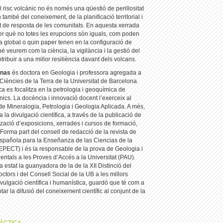
l risc volcànic no és només una qüestió de perillositat
 també del coneixement, de la planificació territorial i
t de resposta de les comunitats. En aquesta xerrada
er què no totes les erupcions són iguals, com poden
ma global o quin paper tenen en la configuració de
bé veurem com la ciència, la vigilància i la gestió del
tribuir a una millor resiliència davant dels volcans.
inas
és doctora en Geologia i professora agregada a
 Ciències de la Terra de la Universitat de Barcelona.
a es focalitza en la petrologia i geoquímica de
nics. La docència i innovació docent l’exerceix al
e Mineralogia, Petrologia i Geologia Aplicada. A més,
 la divulgació científica, a través de la publicació de
ització d’exposicions, xerrades i cursos de formació,
. Forma part del consell de redacció de la revista de
Española para la Enseñanza de las Ciencias de la
EPECT) i és la responsable de la prova de Geologia i
ntals a les Proves d’Accés a la Universitat (PAU).
estat la guanyadora de la de la XII Distinció del
ctors i del Consell Social de la UB a les millors
divulgació científica i humanística, guardó que té com a
tar la difusió del coneixement científic al conjunt de la