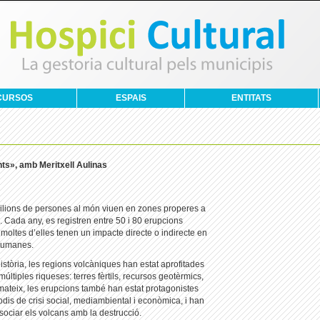
CURSOS
ESPAIS
ENTITATS
nts», amb Meritxell Aulinas
lions de persones al món viuen en zones properes a
. Cada any, es registren entre 50 i 80 erupcions
 moltes d’elles tenen un impacte directe o indirecte en
 humanes.
 història, les regions volcàniques han estat aprofitades
múltiples riqueses: terres fèrtils, recursos geotèrmics,
mateix, les erupcions també han estat protagonistes
dis de crisi social, mediambiental i econòmica, i han
ssociar els volcans amb la destrucció.