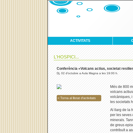
ACTIVITATS
L'HOSPICI...
Conferència «Volcans actius, societat resilie
Dj, 02 d'octubre a Aula Magna a les 19:00 h.
Més de 800 mi
volcans actius
volcàniques, i
< Torna al llistat d'activitats
les societats
Al llarg de la
per les seves 
minerals. Tan
de greus episo
contribuït a a