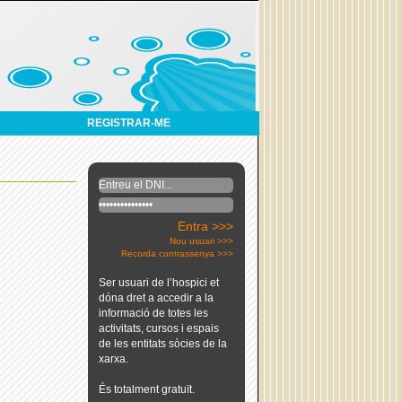
REGISTRAR-ME
Entra >>>
Nou usuari >>>
Recorda contrassenya >>>
Ser usuari de l’hospici et
dóna dret a accedir a la
informació de totes les
activitats, cursos i espais
de les entitats sòcies de la
xarxa.
És totalment gratuït.