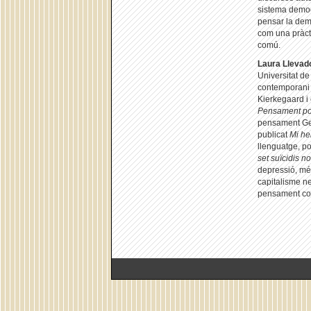
sistema democ
pensar la dem
com una pràcti
comú.
Laura Llevad
Universitat d
contemporani i
Kierkegaard i 
Pensament pol
pensament Ged
publicat
Mi he
llenguatge, pol
set suïcidis n
depressió, mé
capitalisme ne
pensament conn