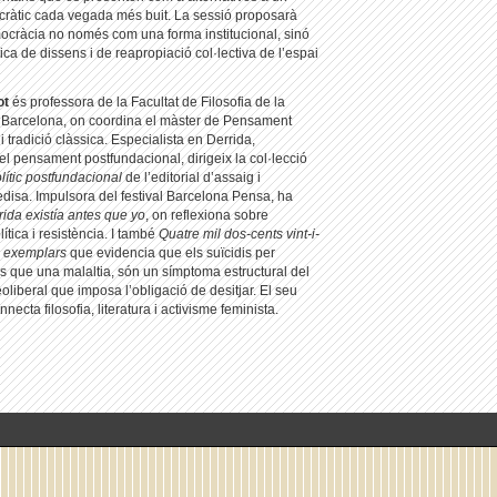
ràtic cada vegada més buit. La sessió proposarà
ocràcia no només com una forma institucional, sinó
ca de dissens i de reapropiació col·lectiva de l’espai
ot
és professora de la Facultat de Filosofia de la
e Barcelona, on coordina el màster de Pensament
 tradició clàssica. Especialista en Derrida,
el pensament postfundacional, dirigeix la col·lecció
ític postfundacional
de l’editorial d’assaig i
isa. Impulsora del festival Barcelona Pensa, ha
rida existía antes que yo
, on reflexiona sobre
ítica i resistència. I també
Quatre mil dos-cents vint-i-
o exemplars
que evidencia que els suïcidis per
s que una malaltia, són un símptoma estructural del
oliberal que imposa l’obligació de desitjar. El seu
ecta filosofia, literatura i activisme feminista.