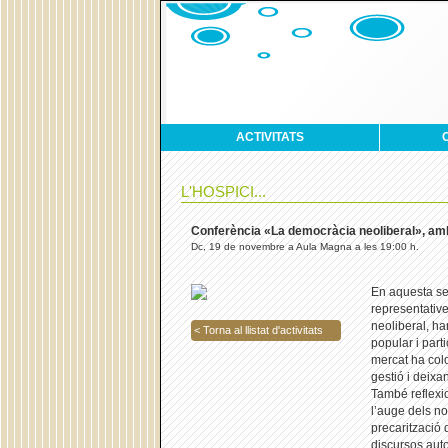
ACTIVITATS
L'HOSPICI...
Conferència «La democràcia neoliberal», am
Dc, 19 de novembre a Aula Magna a les 19:00 h.
En aquesta se
representativ
neoliberal, ha
< Torna al llistat d'activitats
popular i part
mercat ha colo
gestió i deix
També reflexi
l’auge dels no
precarització d
discursos auto