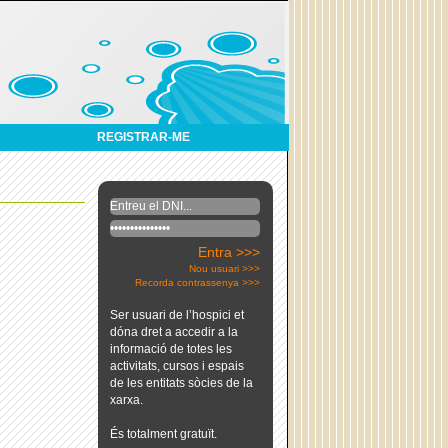
REGISTRAR-ME
Entra >>>
Nou usuari >>>
Recorda contrassenya >>>
Ser usuari de l’hospici et
dóna dret a accedir a la
informació de totes les
activitats, cursos i espais
de les entitats sòcies de la
xarxa.
És totalment gratuït.