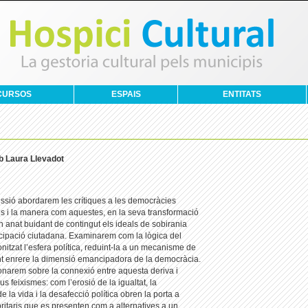
CURSOS
ESPAIS
ENTITATS
b Laura Llevadot
ssió abordarem les crítiques a les democràcies
es i la manera com aquestes, en la seva transformació
n anat buidant de contingut els ideals de sobirania
icipació ciutadana. Examinarem com la lògica del
nitzat l’esfera política, reduint-la a un mecanisme de
ant enrere la dimensió emancipadora de la democràcia.
onarem sobre la connexió entre aquesta deriva i
us feixismes: com l’erosió de la igualtat, la
e la vida i la desafecció política obren la porta a
ritaris que es presenten com a alternatives a un