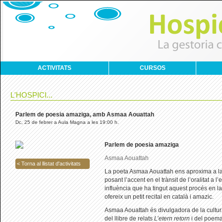
ACTIVITATS
CURSOS
L'HOSPICI...
Parlem de poesia amaziga, amb Asmaa Aouattah
Dc, 25 de febrer a Aula Magna a les 19:00 h.
Parlem de poesia amaziga
Asmaa Aouattah
< Torna al llistat d'activitats
La poeta Asmaa Aouattah ens aproxima a l
posant l’accent en el trànsit de l’oralitat a l’
influència que ha tingut aquest procés en l
ofereix un petit recital en català i amazic.
Asmaa Aouattah és divulgadora de la cultu
del llibre de relats
L’etern retorn
i del poem