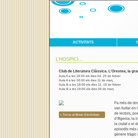
ACTIVITATS
L'HOSPICI...
Club de Literatura Clàssica. L'Orestea, la gran 
Aula A a les 18:00 els dies 04, 25 de febrer
Aula A a les 18:00 els dies 11 de març
Aula B a les 18:00 els dies 11, 18 de febrer
Aula B a les 18:00 els dies 04 de març
Fa més de dos
van lluitar en
de lectors, poe
< Torna al llistat d'activitats
d’Ifigenia, la 
la ciutat o el
episodis més r
gènere tràgic 