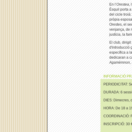
En l’
Orestea
, 
Èsquil porta 
del cicle troi
pròpia esposa
Orestes, el seu
venjança, de r
justícia, la famí
El club, dirigi
d'introducció 
específica a l
dedicaran a c
Agamèmnon, 
INFORMACIÓ PR
PERIODICITAT: S
DURADA: 6 sessi
DIES: Dimecres, d
HORA: De 18 a 1
COORDINACIÓ: R
INSCRIPCIÓ: 30 