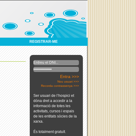
REGISTRAR-ME
Entra >>>
Nou usuari >>>
Recorda contrassenya >>>
Ser usuari de l’hospici et
dóna dret a accedir a la
informació de totes les
activitats, cursos i espais
de les entitats sòcies de la
xarxa.
És totalment gratuït.