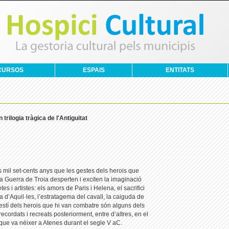
CURSOS
ESPAIS
ENTITATS
trilogia tràgica de l'Antiguitat
 mil set-cents anys que les gestes dels herois que
 la Guerra de Troia desperten i exciten la imaginació
tes i artistes: els amors de Paris i Helena, el sacrifici
ira d’Aquil·les, l’estratagema del cavall, la caiguda de
 destí dels herois que hi van combatre són alguns dels
ecordats i recreats posteriorment, entre d’altres, en el
que va néixer a Atenes durant el segle V aC.