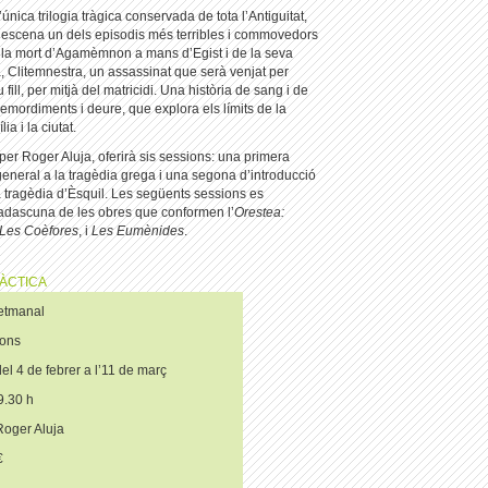
l’única trilogia tràgica conservada de tota l’Antiguitat,
a escena un dels episodis més terribles i commovedors
à: la mort d’Agamèmnon a mans d’Egist i de la seva
, Clitemnestra, un assassinat que serà venjat per
 fill, per mitjà del matricidi. Una història de sang i de
emordiments i deure, que explora els límits de la
lia i la ciutat.
t per Roger Aluja, oferirà sis sessions: una primera
general a la tragèdia grega i una segona d’introducció
a tragèdia d’Èsquil. Les següents sessions es
adascuna de les obres que conformen l’
Orestea:
Les Coèfores
, i
Les Eumènides
.
ÀCTICA
etmanal
ons
el 4 de febrer a l’11 de març
9.30 h
oger Aluja
€