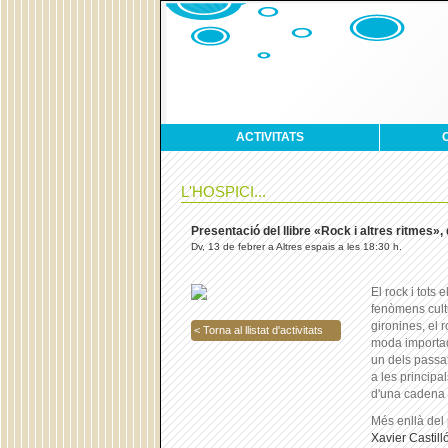
ACTIVITATS
L'HOSPICI...
Presentació del llibre «Rock i altres ritmes»,
Dv, 13 de febrer a Altres espais a les 18:30 h.
El rock i tots 
fenòmens cult
gironines, el 
< Torna al llistat d'activitats
moda importada
un dels passa
a les principa
d'una cadena q
Més enllà del 
Xavier Castill