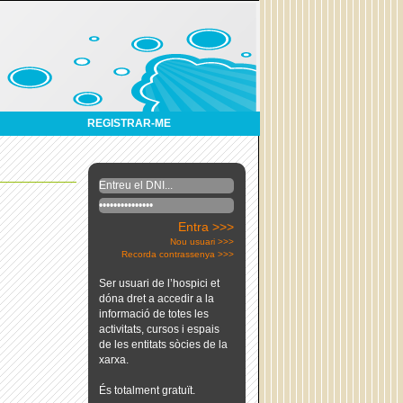
REGISTRAR-ME
Entra >>>
Nou usuari >>>
Recorda contrassenya >>>
Ser usuari de l’hospici et
dóna dret a accedir a la
informació de totes les
activitats, cursos i espais
de les entitats sòcies de la
xarxa.
És totalment gratuït.