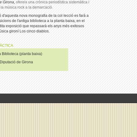
de Girona
,
ofereix una crònica periodística sistemàtica i
 la música rock a la demarcació.
ó d'aquesta nova monografia de la col·lecció es farà a
icions de l'antiga biblioteca a la planta baixa, en el
tita exposició que repassarà els anys més exitosos
sica gironí Los cinco diablos.
ÀCTICA
 Biblioteca (planta baixa)
iputació de Girona