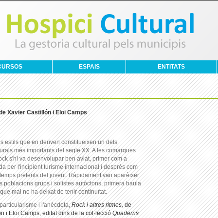
CURSOS
ESPAIS
ENTITATS
 de Xavier Castillón i Eloi Camps
els estils que en deriven constitueixen un dels
urals més importants del segle XX. A les comarques
rock s'hi va desenvolupar ben aviat, primer com a
 per l'incipient turisme internacional i després com
temps preferits del jovent. Ràpidament van aparèixer
ls poblacions grups i solistes autòctons, primera baula
ue mai no ha deixat de tenir continuïtat.
particularisme i l'anècdota,
Rock i altres ritmes,
de
ón i Eloi Camps, editat dins de la col·lecció
Quaderns