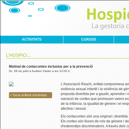
ACTIVITATS
CURSOS
L'HOSPICI...
Matinal de contacontes inclusius per a la prevenció
Dc, 08 de juliol a Auditori Viader a les 10:00 h.
L'Associació Reach, entitat compromesa am
violència sexual infantil i la violència de g
proposta divertida per a gaudir, aprendre i r
< Torna al llistat d'activitats
narració de contes que promouen valors es
de la infància, la igualtat de gènere i el resp
afectiva i sexual.
Els contacontes són una original i divertida 
Els contes són lliures de rols de génere i de
d'estereotips discriminatoris. A través dels c