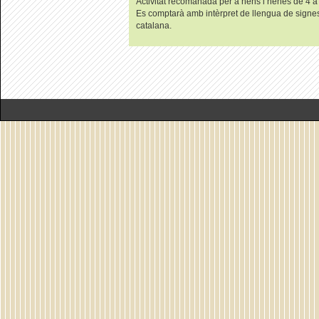
Activitat recomanada per a nens i nenes de 4 a
Es comptarà amb intèrpret de llengua de signe
catalana.