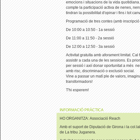
emocions i situacions de la vida quotidiana
compte la participació activa de nenes, ne
tindran la possibilitat d'opinar i fins i tot ca
Programació de tres contes (amb inscripció 
De 10:00 a 10:50 - 1a sessió
De 11:00 a 11:50 - 2a sessió
De 12:00 a 12:50 - 3a sessió
Activitat gratuïta amb aforament limitat. Cal 
assistir a cada una de les sessions. Es prior
per sessió i axií donar oportunitat a més n
amb risc, discriminació o exclusió social.
Vine a passar un matí ple de valors, imagin
transformadors!
T'hi esperem!
INFORMACIÓ PRÀCTICA
HO ORGANITZA: Associació Reach
Amb el suport de Diputació de Girona i la col.l
de La tribu Juganera.