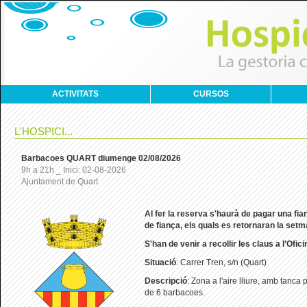
ACTIVITATS
CURSOS
L'HOSPICI...
Barbacoes QUART diumenge 02/08/2026
9h a 21h _ Inici: 02-08-2026
Ajuntament de Quart
Al
fer la reserva s'haurà de pagar una fi
de fiança, els quals es retornaran la set
S'han de venir a recollir les claus a l'Ofic
Situació
: Carrer Tren, s/n (Quart)
Descripció
: Zona a l'aire lliure, amb tanca
de 6 barbacoes.