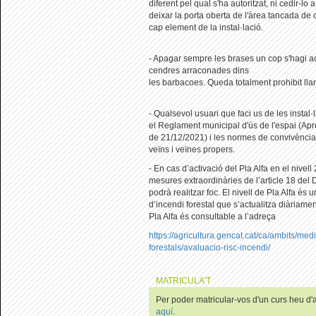
diferent pel qual s'ha autoritzat, ni cedir-lo
deixar la porta oberta de l'àrea tancada de
cap element de la instal·lació.
- Apagar sempre les brases un cop s'hagi ac
cendres arraconades dins
les barbacoes. Queda totalment prohibit llan
- Qualsevol usuari que faci us de les instal
el Reglament municipal d'ús de l'espai (A
de 21/12/2021) i les normes de convivència
veïns i veïnes propers.
- En cas d’activació del Pla Alfa en el nivell
mesures extraordinàries de l’article 18 del
podrà realitzar foc. El nivell de Pla Alfa és u
d’incendi forestal que s’actualitza diàriament
Pla Alfa és consultable a l’adreça
https://agricultura.gencat.cat/ca/ambits/med
forestals/avaluacio-risc-incendi/
MATRICULA'T
Per poder matricular-vos d'un curs heu d'au
aquí
.