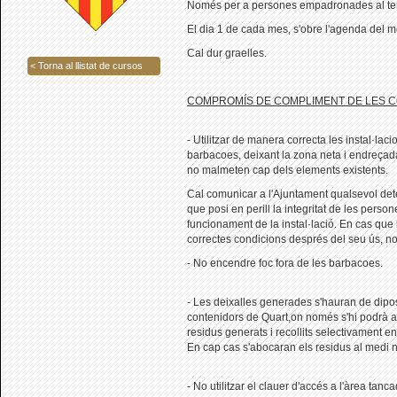
Només per a persones empadronades al ter
El dia 1 de cada mes, s'obre l'agenda del 
Cal dur graelles.
< Torna al llistat de cursos
COMPROMÍS DE COMPLIMENT DE LES C
- Utilitzar de manera correcta les instal·lac
barbacoes, deixant la zona neta i endreçada
no malmeten cap dels elements existents.
Cal comunicar a l'Ajuntament qualsevol de
que posi en perill la integritat de les person
funcionament de la instal·lació. En cas que 
correctes condicions després del seu ús, no 
- No encendre foc fora de les barbacoes.
- Les deixalles generades s'hauran de dipos
contenidors de Quart,on només s'hi podrà ac
residus generats i recollits selectivament en
En cap cas s'abocaran els residus al medi n
- No utilitzar el clauer d'accés a l'àrea tan