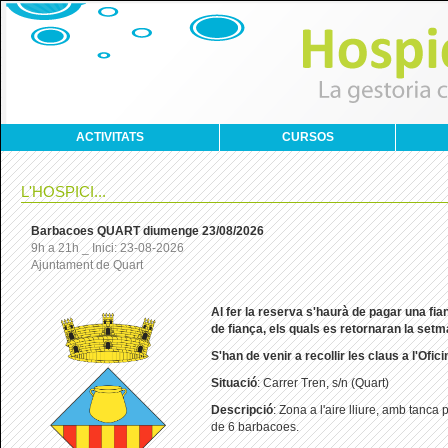
ACTIVITATS
CURSOS
L'HOSPICI...
Barbacoes QUART diumenge 23/08/2026
9h a 21h _ Inici: 23-08-2026
Ajuntament de Quart
Al
fer la reserva s'haurà de pagar una fi
de fiança, els quals es retornaran la set
S'han de venir a recollir les claus a l'Ofic
Situació
: Carrer Tren, s/n (Quart)
Descripció
: Zona a l'aire lliure, amb tanca
de 6 barbacoes.