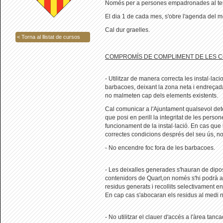
Només per a persones empadronades al ter
El dia 1 de cada mes, s'obre l'agenda del 
Cal dur graelles.
< Torna al llistat de cursos
COMPROMÍS DE COMPLIMENT DE LES C
- Utilitzar de manera correcta les instal·lac
barbacoes, deixant la zona neta i endreçada
no malmeten cap dels elements existents.
Cal comunicar a l'Ajuntament qualsevol de
que posi en perill la integritat de les person
funcionament de la instal·lació. En cas que 
correctes condicions després del seu ús, no 
- No encendre foc fora de les barbacoes.
- Les deixalles generades s'hauran de dipos
contenidors de Quart,on només s'hi podrà ac
residus generats i recollits selectivament en
En cap cas s'abocaran els residus al medi n
- No utilitzar el clauer d'accés a l'àrea tan