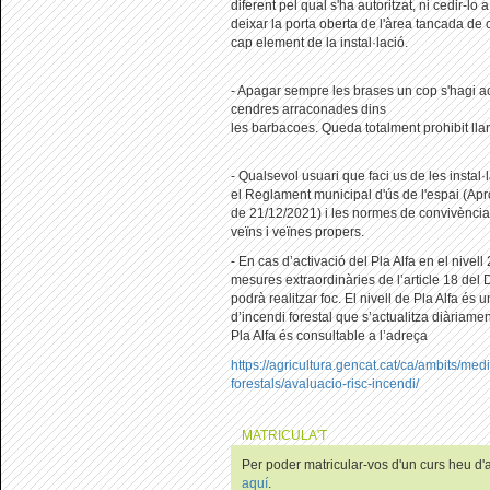
diferent pel qual s'ha autoritzat, ni cedir-lo
deixar la porta oberta de l'àrea tancada de
cap element de la instal·lació.
- Apagar sempre les brases un cop s'hagi ac
cendres arraconades dins
les barbacoes. Queda totalment prohibit llan
- Qualsevol usuari que faci us de les instal
el Reglament municipal d'ús de l'espai (A
de 21/12/2021) i les normes de convivència
veïns i veïnes propers.
- En cas d’activació del Pla Alfa en el nivell
mesures extraordinàries de l’article 18 del
podrà realitzar foc. El nivell de Pla Alfa és u
d’incendi forestal que s’actualitza diàriament
Pla Alfa és consultable a l’adreça
https://agricultura.gencat.cat/ca/ambits/med
forestals/avaluacio-risc-incendi/
MATRICULA'T
Per poder matricular-vos d'un curs heu d'au
aquí
.