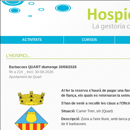
ACTIVITATS
CURSOS
L'HOSPICI...
Barbacoes QUART diumenge 30/08/2026
9h a 21h _ Inici: 30-08-2026
Ajuntament de Quart
Al
fer la reserva s'haurà de pagar una fi
de fiança, els quals es retornaran la set
S'han de venir a recollir les claus a l'Ofic
Situació
: Carrer Tren, s/n (Quart)
Descripció
: Zona a l'aire lliure, amb tanca
de 6 barbacoes.