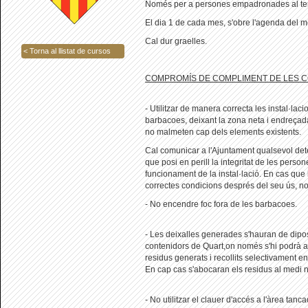
Només per a persones empadronades al ter
El dia 1 de cada mes, s'obre l'agenda del 
Cal dur graelles.
< Torna al llistat de cursos
COMPROMÍS DE COMPLIMENT DE LES C
- Utilitzar de manera correcta les instal·lac
barbacoes, deixant la zona neta i endreçada
no malmeten cap dels elements existents.
Cal comunicar a l'Ajuntament qualsevol de
que posi en perill la integritat de les person
funcionament de la instal·lació. En cas que 
correctes condicions després del seu ús, no 
- No encendre foc fora de les barbacoes.
- Les deixalles generades s'hauran de dipos
contenidors de Quart,on només s'hi podrà ac
residus generats i recollits selectivament en
En cap cas s'abocaran els residus al medi n
- No utilitzar el clauer d'accés a l'àrea tan