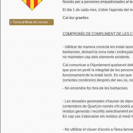
Només per a persones empadronades al ter
El dia 1 de cada mes, s'obre l'agenda del 
Cal dur graelles
< Torna al llistat de cursos
COMPROMÍS DE COMPLIMENT DE LES C
- Utilitzar de manera correcta les instal·lac
barbacoes, deixant la zona neta i endreçada
no malmeten cap dels elements existents.
Cal comunicar a l'Ajuntament qualsevol de
que posi en perill la integritat de les person
funcionament de la instal·lació. En cas que 
correctes condicions després del seu ús, no 
- No encendre foc fora de les barbacoes.
- Les deixalles generades s'hauran de dipos
contenidors de Quart,on només s'hi podrà ac
residus generats i recollits selectivament en
En cap cas s'abocaran els residus al medi n
- No utilitzar el clauer d'accés a l'àrea tan