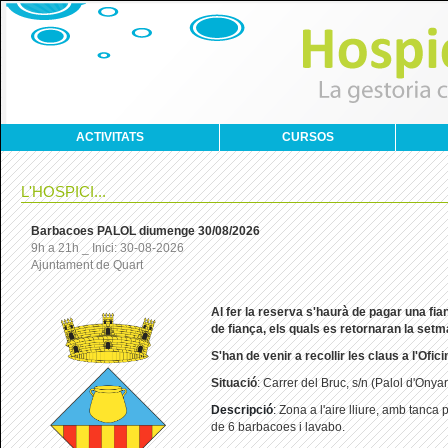
ACTIVITATS
CURSOS
L'HOSPICI...
Barbacoes PALOL diumenge 30/08/2026
9h a 21h _ Inici: 30-08-2026
Ajuntament de Quart
Al
fer la reserva s'haurà de pagar una fi
de fiança, els quals es retornaran la set
S'han de venir a recollir les claus a l'Ofic
Situació
: Carrer del Bruc, s/n (Palol d'Onyar
Descripció
:
Zona a l'aire lliure, amb tanca
de 6 barbacoes i lavabo.