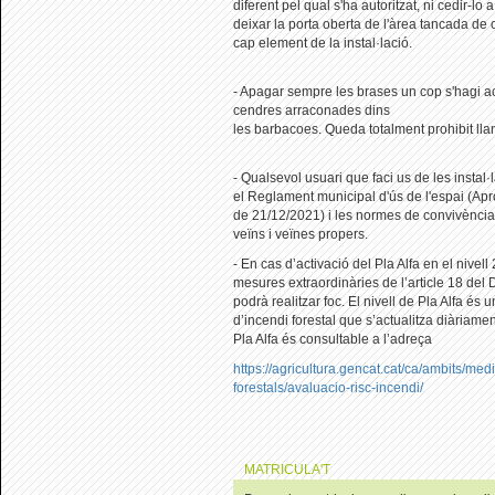
diferent pel qual s'ha autoritzat, ni cedir-lo
deixar la porta oberta de l'àrea tancada de
cap element de la instal·lació.
- Apagar sempre les brases un cop s'hagi ac
cendres arraconades dins
les barbacoes. Queda totalment prohibit llan
- Qualsevol usuari que faci us de les instal
el Reglament municipal d'ús de l'espai (A
de 21/12/2021) i les normes de convivència
veïns i veïnes propers.
- En cas d’activació del Pla Alfa en el nivell
mesures extraordinàries de l’article 18 del
podrà realitzar foc. El nivell de Pla Alfa és u
d’incendi forestal que s’actualitza diàriament
Pla Alfa és consultable a l’adreça
https://agricultura.gencat.cat/ca/ambits/med
forestals/avaluacio-risc-incendi/
MATRICULA'T