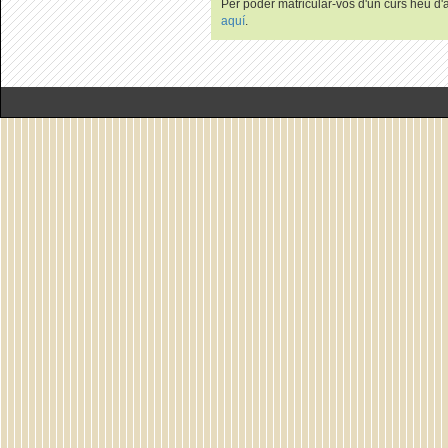
Per poder matricular-vos d'un curs heu d'au
aquí
.