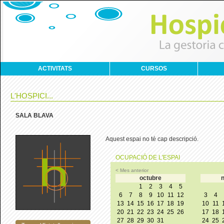
ACTIVITATS
CURSOS
L'HOSPICI...
SALA BLAVA
Aquest espai no té cap descripció.
OCUPACIÓ DE L'ESPAI
< Mes anterior
octubre
1
2
3
4
5
6
7
8
9
10
11
12
3
4
13
14
15
16
17
18
19
10
11
20
21
22
23
24
25
26
17
18
27
28
29
30
31
24
25