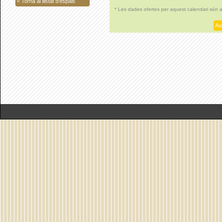
< Torna al llistat d'espais
* Les dades ofertes per aquest calendari són 
Aut