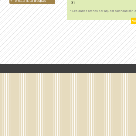
< Torna al llistat d'espais
31
* Les dades ofertes per aquest calendari són 
Aut