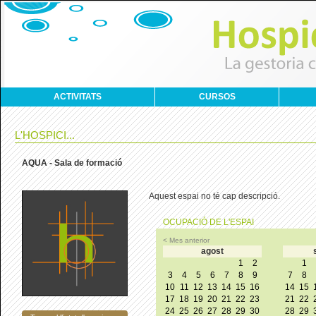
ACTIVITATS
CURSOS
L'HOSPICI...
AQUA - Sala de formació
Aquest espai no té cap descripció.
OCUPACIÓ DE L'ESPAI
< Mes anterior
agost
1
2
1
3
4
5
6
7
8
9
7
8
10
11
12
13
14
15
16
14
15
17
18
19
20
21
22
23
21
22
24
25
26
27
28
29
30
28
29