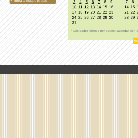
< Torna al llistat d'espais
3
4
5
6
7
8
9
7
8
10
11
12
13
14
15
16
14
15
17
18
19
20
21
22
23
21
22
24
25
26
27
28
29
30
28
29
31
* Les dades ofertes per aquest calendari són 
Aut