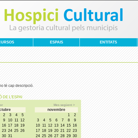
CURSOS
ESPAIS
ENTITATS
o té cap descripció.
 DE L'ESPAI
or
Mes següent >
ctubre
novembre
2
3
4
5
1
2
9
10
11
12
3
4
5
6
7
8
9
16
17
18
19
10
11
12
13
14
15
16
23
24
25
26
17
18
19
20
21
22
23
30
31
24
25
26
27
28
29
30