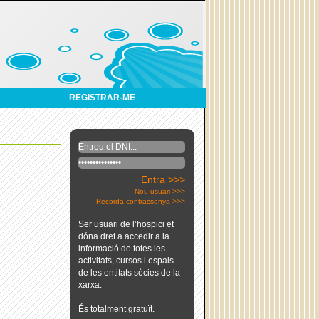
REGISTRAR-ME
Entra >>>
Nou usuari >>>
Recorda contrassenya >>>
Ser usuari de l’hospici et
dóna dret a accedir a la
informació de totes les
activitats, cursos i espais
de les entitats sòcies de la
xarxa.
És totalment gratuït.