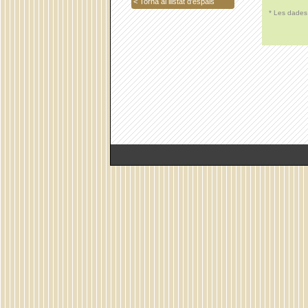
< Torna al llistat d'espais
* Les dades