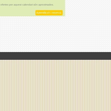
 ofertes per aquest calendari són aproximades.
Autentifica't i reserva