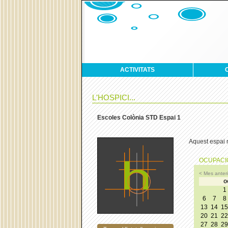
ACTIVITATS
L'HOSPICI...
Escoles Colònia STD Espai 1
Aquest espai n
OCUPACIÓ
< Mes anteri
o
1
6
7
8
13
14
15
20
21
22
27
28
29