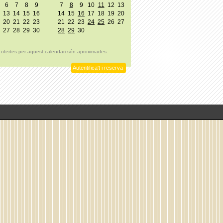
6
7
8
9
7
8
9
10
11
12
13
13
14
15
16
14
15
16
17
18
19
20
20
21
22
23
21
22
23
24
25
26
27
27
28
29
30
28
29
30
 ofertes per aquest calendari són aproximades.
Autentifica't i reserva