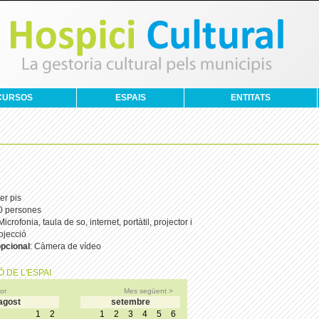
CURSOS
ESPAIS
ENTITATS
er pis
40 persones
 Microfonia, taula de so, internet, portàtil, projector i
ojecció
pcional
: Càmera de vídeo
 DE L'ESPAI
or
Mes següent >
agost
setembre
1
2
1
2
3
4
5
6