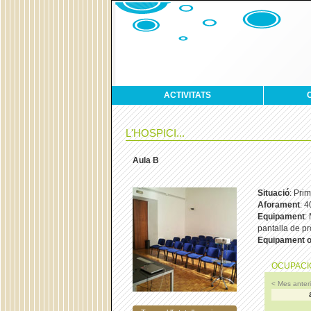
ACTIVITATS
L'HOSPICI...
Aula B
Situació
: Prim
Aforament
: 
Equipament
:
pantalla de pr
Equipament
o
OCUPACIÓ
< Mes anteri