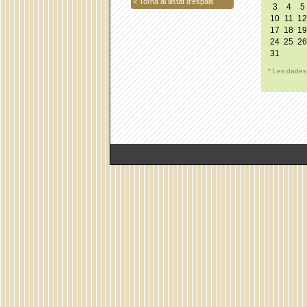
< Torna al llistat d'espais
3
4
5
10
11
12
17
18
19
24
25
26
31
* Les dades