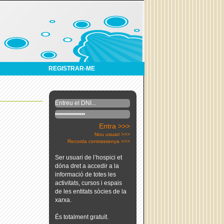
REGISTRAR-ME
Entra >>>
Nou usuari >>>
Recorda contrassenya >>>
Ser usuari de l’hospici et
dóna dret a accedir a la
informació de totes les
activitats, cursos i espais
de les entitats sòcies de la
xarxa.
És totalment gratuït.