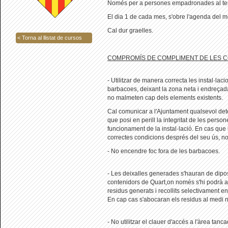
Només per a persones empadronades al ter
El dia 1 de cada mes, s'obre l'agenda del 
Cal dur graelles.
< Torna al llistat de cursos
COMPROMÍS DE COMPLIMENT DE LES C
- Utilitzar de manera correcta les instal·lac
barbacoes, deixant la zona neta i endreçada
no malmeten cap dels elements existents.
Cal comunicar a l'Ajuntament qualsevol de
que posi en perill la integritat de les person
funcionament de la instal·lació. En cas que 
correctes condicions després del seu ús, no 
- No encendre foc fora de les barbacoes.
- Les deixalles generades s'hauran de dipos
contenidors de Quart,on només s'hi podrà ac
residus generats i recollits selectivament en
En cap cas s'abocaran els residus al medi n
- No utilitzar el clauer d'accés a l'àrea tan