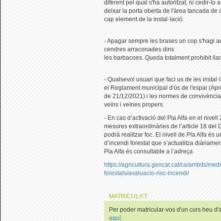
diferent pel qual s'ha autoritzat, ni cedir-lo
deixar la porta oberta de l'àrea tancada de
cap element de la instal·lació.
- Apagar sempre les brases un cop s'hagi ac
cendres arraconades dins
les barbacoes. Queda totalment prohibit llan
- Qualsevol usuari que faci us de les instal
el Reglament municipal d'ús de l'espai (A
de 21/12/2021) i les normes de convivència
veïns i veïnes propers.
- En cas d’activació del Pla Alfa en el nivell
mesures extraordinàries de l’article 18 del
podrà realitzar foc. El nivell de Pla Alfa és u
d’incendi forestal que s’actualitza diàriament
Pla Alfa és consultable a l’adreça
https://agricultura.gencat.cat/ca/ambits/med
forestals/avaluacio-risc-incendi/
MATRICULA'T
Per poder matricular-vos d'un curs heu d'au
aquí
.