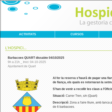
ACTIVITATS
CURSOS
L'HOSPICI...
Barbacoes QUART dissabte 04/10/2025
9h a 21h _ Inici: 04-10-2025
Ajuntament de Quart
Al
fer la reserva s'haurà de pagar una fi
de fiança, els quals es retornaran la set
S'han de venir a recollir les claus a l'Ofic
Situació
: Carrer Tren, s/n (Quart)
Descripció
: Zona a l'aire lliure, amb tanca
de 6 barbacoes.