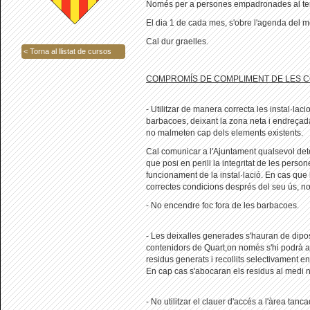
Només per a persones empadronades al ter
El dia 1 de cada mes, s'obre l'agenda del 
Cal dur graelles.
< Torna al llistat de cursos
COMPROMÍS DE COMPLIMENT DE LES C
- Utilitzar de manera correcta les instal·lac
barbacoes, deixant la zona neta i endreçada
no malmeten cap dels elements existents.
Cal comunicar a l'Ajuntament qualsevol de
que posi en perill la integritat de les person
funcionament de la instal·lació. En cas que 
correctes condicions després del seu ús, no 
- No encendre foc fora de les barbacoes.
- Les deixalles generades s'hauran de dipos
contenidors de Quart,on només s'hi podrà ac
residus generats i recollits selectivament en
En cap cas s'abocaran els residus al medi n
- No utilitzar el clauer d'accés a l'àrea tan