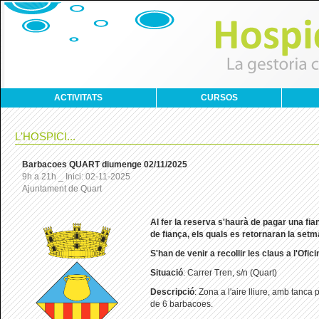
ACTIVITATS
CURSOS
L'HOSPICI...
Barbacoes QUART diumenge 02/11/2025
9h a 21h _ Inici: 02-11-2025
Ajuntament de Quart
Al
fer la reserva s'haurà de pagar una fi
de fiança, els quals es retornaran la set
S'han de venir a recollir les claus a l'Ofic
Situació
: Carrer Tren, s/n (Quart)
Descripció
: Zona a l'aire lliure, amb tanca
de 6 barbacoes.