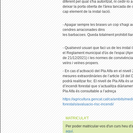
diferent pel qual s'ha autoritzat, ni cedir-lo
deixar la porta oberta de l'àrea tancada de
cap element de la instal·lació.
- Apagar sempre les brases un cop s'hagi ac
cendres arraconades dins
les barbacoes. Queda totalment prohibit llan
- Qualsevol usuari que faci us de les instal
el Reglament municipal d'ús de l'espai (A
de 21/12/2021) i les normes de convivència
veïns i veïnes propers.
- En cas d’activació del Pla Alfa en el nivell
mesures extraordinàries de l’article 18 del
podrà realitzar foc. El nivell de Pla Alfa és u
d’incendi forestal que s’actualitza diàriament
Pla Alfa és consultable a l’adreça
https://agricultura.gencat.cat/ca/ambits/med
forestals/avaluacio-risc-incendi/
MATRICULA'T
Per poder matricular-vos d'un curs heu d'au
aquí
.