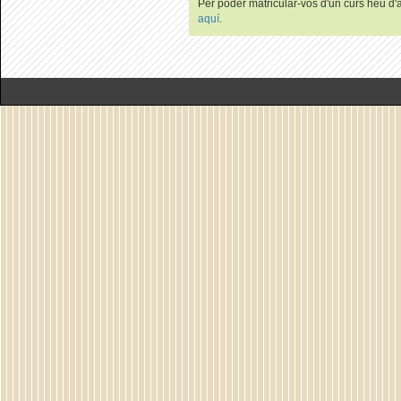
Per poder matricular-vos d'un curs heu d'au
aquí
.