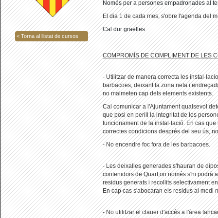
Només per a persones empadronades al ter
El dia 1 de cada mes, s'obre l'agenda del 
Cal dur graelles
< Torna al llistat de cursos
COMPROMÍS DE COMPLIMENT DE LES C
- Utilitzar de manera correcta les instal·lac
barbacoes, deixant la zona neta i endreçada
no malmeten cap dels elements existents.
Cal comunicar a l'Ajuntament qualsevol de
que posi en perill la integritat de les person
funcionament de la instal·lació. En cas que 
correctes condicions després del seu ús, no 
- No encendre foc fora de les barbacoes.
- Les deixalles generades s'hauran de dipos
contenidors de Quart,on només s'hi podrà ac
residus generats i recollits selectivament en
En cap cas s'abocaran els residus al medi n
- No utilitzar el clauer d'accés a l'àrea tan