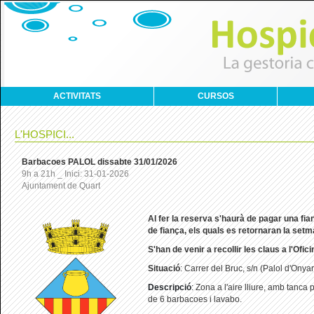
ACTIVITATS
CURSOS
L'HOSPICI...
Barbacoes PALOL dissabte 31/01/2026
9h a 21h _ Inici: 31-01-2026
Ajuntament de Quart
Al
fer la reserva s'haurà de pagar una fi
de fiança, els quals es retornaran la set
S'han de venir a recollir les claus a l'Ofic
Situació
: Carrer del Bruc, s/n (Palol d'Onyar
Descripció
:
Zona a l'aire lliure, amb tanca
de 6 barbacoes i lavabo.