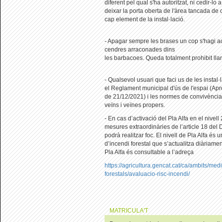
diferent pel qual s'ha autoritzat, ni cedir-lo
deixar la porta oberta de l'àrea tancada de
cap element de la instal·lació.
- Apagar sempre les brases un cop s'hagi ac
cendres arraconades dins
les barbacoes. Queda totalment prohibit llan
- Qualsevol usuari que faci us de les instal
el Reglament municipal d'ús de l'espai (A
de 21/12/2021) i les normes de convivència
veïns i veïnes propers.
- En cas d’activació del Pla Alfa en el nivell
mesures extraordinàries de l’article 18 del
podrà realitzar foc. El nivell de Pla Alfa és u
d’incendi forestal que s’actualitza diàriament
Pla Alfa és consultable a l’adreça
https://agricultura.gencat.cat/ca/ambits/med
forestals/avaluacio-risc-incendi/
MATRICULA'T