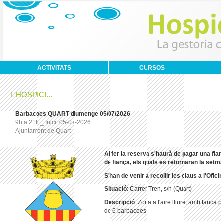
ACTIVITATS
CURSOS
L'HOSPICI...
Barbacoes QUART diumenge 05/07/2026
9h a 21h _ Inici: 05-07-2026
Ajuntament de Quart
Al
fer la reserva s'haurà de pagar una fi
de fiança, els quals es retornaran la set
S'han de venir a recollir les claus a l'Ofic
Situació
: Carrer Tren, s/n (Quart)
Descripció
: Zona a l'aire lliure, amb tanca
de 6 barbacoes.