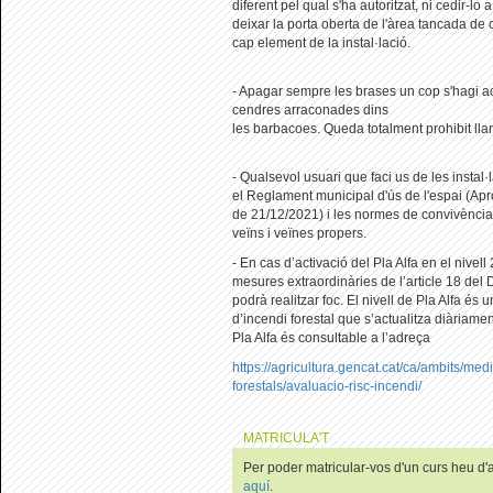
diferent pel qual s'ha autoritzat, ni cedir-lo
deixar la porta oberta de l'àrea tancada de
cap element de la instal·lació.
- Apagar sempre les brases un cop s'hagi ac
cendres arraconades dins
les barbacoes. Queda totalment prohibit llan
- Qualsevol usuari que faci us de les instal
el Reglament municipal d'ús de l'espai (A
de 21/12/2021) i les normes de convivència
veïns i veïnes propers.
- En cas d’activació del Pla Alfa en el nivell
mesures extraordinàries de l’article 18 del
podrà realitzar foc. El nivell de Pla Alfa és u
d’incendi forestal que s’actualitza diàriament
Pla Alfa és consultable a l’adreça
https://agricultura.gencat.cat/ca/ambits/med
forestals/avaluacio-risc-incendi/
MATRICULA'T
Per poder matricular-vos d'un curs heu d'au
aquí
.