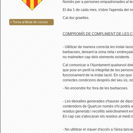
Només per a persones empadronades al ter
El dia 1 de cada mes, s'obre l'agenda del 
Cal dur graelles.
< Torna al llistat de cursos
COMPROMÍS DE COMPLIMENT DE LES C
- Utilitzar de manera correcta les instal·lac
barbacoes, deixant la zona neta i endreçada
no malmeten cap dels elements existents.
Cal comunicar a l'Ajuntament qualsevol de
que posi en perill la integritat de les person
funcionament de la instal·lació. En cas que 
correctes condicions després del seu ús, no 
- No encendre foc fora de les barbacoes.
- Les deixalles generades s'hauran de dipos
contenidors de Quart,on només s'hi podrà ac
residus generats i recollits selectivament en
En cap cas s'abocaran els residus al medi n
- No utilitzar el clauer d'accés a l'àrea tan