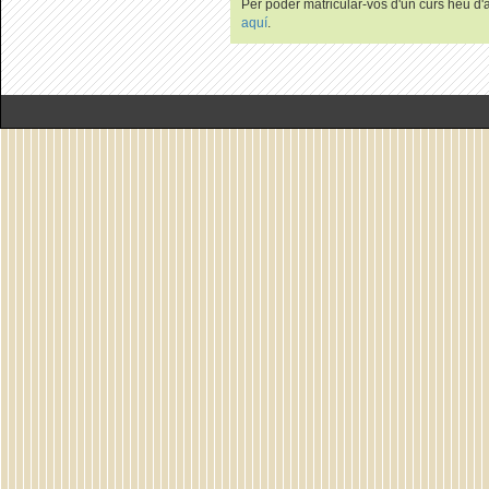
Per poder matricular-vos d'un curs heu d'au
aquí
.