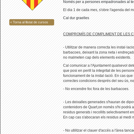
Només per a persones empadronades al ter
El dia 1 de cada mes, s'obre l'agenda del 
Cal dur graelles
< Torna al llistat de cursos
COMPROMÍS DE COMPLIMENT DE LES C
- Utilitzar de manera correcta les instal·lac
barbacoes, deixant la zona neta i endreçada
no malmeten cap dels elements existents.
Cal comunicar a l'Ajuntament qualsevol de
que posi en perill la integritat de les person
funcionament de la instal·lació. En cas que 
correctes condicions després del seu ús, no 
- No encendre foc fora de les barbacoes.
- Les deixalles generades s'hauran de dipos
contenidors de Quart,on només s'hi podrà ac
residus generats i recollits selectivament en
En cap cas s'abocaran els residus al medi n
- No utilitzar el clauer d'accés a l'àrea tan