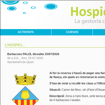
ACTIVITATS
CURSOS
L'HOSPICI...
Barbacoes PALOL dissabte 25/07/2026
9h a 21h _ Inici: 25-07-2026
Ajuntament de Quart
Al
fer la reserva s'haurà de pagar una fi
de fiança, els quals es retornaran la set
S'han de venir a recollir les claus a l'Ofic
Situació
: Carrer del Bruc, s/n (Palol d'Onyar
Descripció
:
Zona a l'aire lliure, amb tanca
de 6 barbacoes i lavabo.