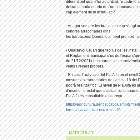
diferent pel qual s'ha autoritzat, ni cedir-lo
deixar la porta oberta de l'àrea tancada de
cap element de la instal·lació.
- Apagar sempre les brases un cop s'hagi ac
cendres arraconades dins
les barbacoes. Queda totalment prohibit llan
- Qualsevol usuari que faci us de les instal
el Reglament municipal d'ús de l'espai (A
de 21/12/2021) i les normes de convivència
veïns i veïnes propers.
- En cas d’activació del Pla Alfa en el nivell
mesures extraordinàries de l’article 18 del
podrà realitzar foc. El nivell de Pla Alfa és u
d’incendi forestal que s’actualitza diàriament
Pla Alfa és consultable a l’adreça
https://agricultura.gencat.cat/ca/ambits/med
forestals/avaluacio-risc-incendi/
MATRICULA'T