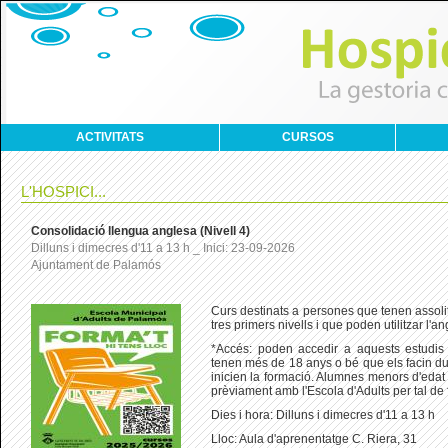
ACTIVITATS
CURSOS
L'HOSPICI...
Consolidació llengua anglesa (Nivell 4)
Dilluns i dimecres d'11 a 13 h _ Inici: 23-09-2026
Ajuntament de Palamós
Curs destinats a persones que tenen assoli
tres primers nivells i que poden utilitzar l'a
*Accés: poden accedir a aquests estudis
tenen més de 18 anys o bé que els facin du
inicien la formació. Alumnes menors d'edat
prèviament amb l'Escola d'Adults per tal de 
Dies i hora: Dilluns i dimecres d'11 a 13 h
Lloc: Aula d'aprenentatge C. Riera, 31