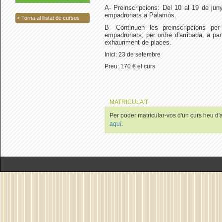
A- Preinscripcions: Del 10 al 19 de ju
empadronats a Palamós.
< Torna al llistat de cursos
B- Continuen les preinscripcions pe
empadronats, per ordre d'arribada, a parti
exhauriment de places.
Inici: 23 de setembre
Preu: 170 € el curs
MATRICULA'T
Per poder matricular-vos d'un curs heu d'au
aquí
.