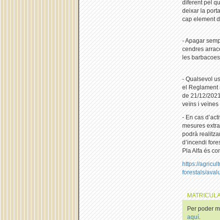
diferent pel qu
deixar la port
cap element de
- Apagar semp
cendres arrac
les barbacoes.
- Qualsevol us
el Reglament 
de 21/12/2021
veïns i veïnes
- En cas d’acti
mesures extrao
podrà realitzar
d’incendi fores
Pla Alfa és co
https://agricu
forestals/aval
MATRICULA
Per poder ma
aquí
.