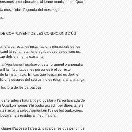
ersones empadronades al terme municipal de Quart.
ada mes, s'obre l'agenda del mes següent.
es.
DE COMPLIMENT DE LES CONDICIONS D'ÚS
 manera correcta les instal·lacions municipals de les
xant la zona neta i endreçada després del seu ús, i
ap dels elements existents.
 a l'Ajuntament qualsevol deteriorament o anomalia
ill la integritat de les persones o el correcte
e la instal·lació. En cas que l'espai no es deixi en
icions després del seu ús, no es retornarà la finança.
 foc fora de les barbacoes.
s generades s'hauran de dipositar a l'àrea tancada de
 Quart,on només s'hi podrà accedir per dipositar els
ts i recollits selectivament en l'ús de les barbacoes.
bocaran els residus al medi natural.
 el clauer d'accés a l'àrea tancada de residus per un ús