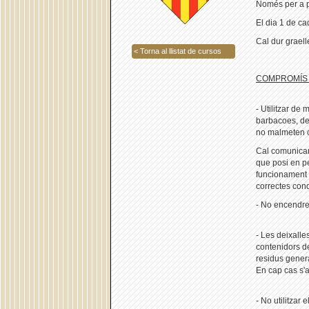
Només per a p
El dia 1 de c
Cal dur graell
< Torna al llistat de cursos
COMPROMÍS 
- Utilitzar de
barbacoes, dei
no malmeten c
Cal comunicar
que posi en per
funcionament d
correctes cond
- No encendre
- Les deixalle
contenidors de
residus genera
En cap cas s'a
- No utilitzar