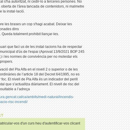
al s'ha autoritzat, ni cedir-lo a terceres persones. No
a oberta de l'àrea tancada de contenidors, ni malmetre
 la instal·lació.
re les brases un cop s'hagi acabat. Deixar les
onades dins
 Queda totalment prohibit llançar-les.
uari que faci us de les instal·lacions ha de respectar
municipal d'ús de l'espai (Aprovat 13/9/2021 BOP 245
) i les normes de convivència per no molestar els
 propers.
vació del Pla Alfa en el nivell 2 o superior o de les
rdinàries de l’article 18 del Decret 64/1995, no es
 foc. El nivell de Pla Alfa és un indicador del perill
tal que s’actualitza diàriament. El nivell de risc del
nsultable a l’adreça
ltura.gencat.cat/ca/ambits/medi-natural/incendis-
uacio-risc-incendi/
'T
tricular-vos d'un curs heu d'autentificar-vos clicant