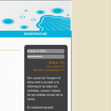
REGISTRAR-ME
Entra >>>
Nou usuari >>>
Recorda contrassenya >>>
Ser usuari de l’hospici et
dóna dret a accedir a la
informació de totes les
activitats, cursos i espais
de les entitats sòcies de la
xarxa.
És totalment gratuït.