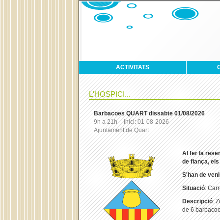
ACTIVITATS
L'HOSPICI...
Barbacoes QUART dissabte 01/08/2026
9h a 21h _ Inici: 01-08-2026
Ajuntament de Quart
Al
fer la res
de fiança, el
S'han de venir
Situació
: Carr
Descripció
: 
de 6 barbacoe