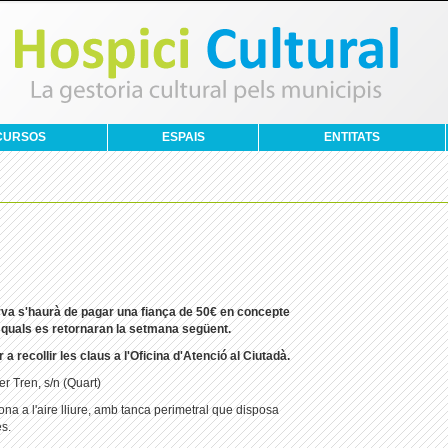
CURSOS
ESPAIS
ENTITATS
erva s'haurà de pagar una fiança de 50€ en concepte
s quals es retornaran la setmana següent.
 a recollir les claus a l'Oficina d'Atenció al Ciutadà.
er Tren, s/n (Quart)
Zona a l'aire lliure, amb tanca perimetral que disposa
s.